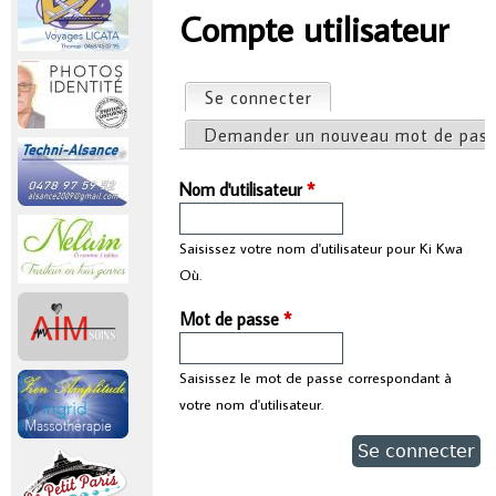
r
Compte utilisateur
Vous êtes ici
i
Se connecter
(onglet actif)
Onglets principaux
n
Demander un nouveau mot de pas
c
Nom d'utilisateur
*
i
Saisissez votre nom d'utilisateur pour Ki Kwa
Où.
p
Mot de passe
*
a
Saisissez le mot de passe correspondant à
l
votre nom d'utilisateur.