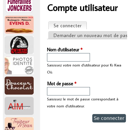
r
Compte utilisateur
Vous êtes ici
i
Se connecter
(onglet actif)
Onglets principaux
n
Demander un nouveau mot de pas
c
Nom d'utilisateur
*
i
Saisissez votre nom d'utilisateur pour Ki Kwa
Où.
p
Mot de passe
*
a
Saisissez le mot de passe correspondant à
l
votre nom d'utilisateur.