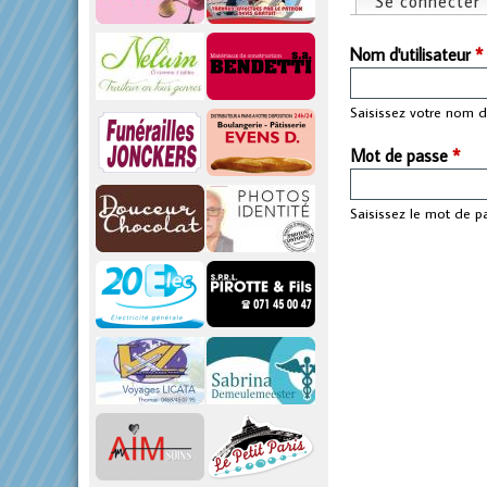
Se connecter
Onglets pri
p
Nom d'utilisateur
*
r
Saisissez votre nom d'
i
Mot de passe
*
n
Saisissez le mot de p
c
i
p
a
l