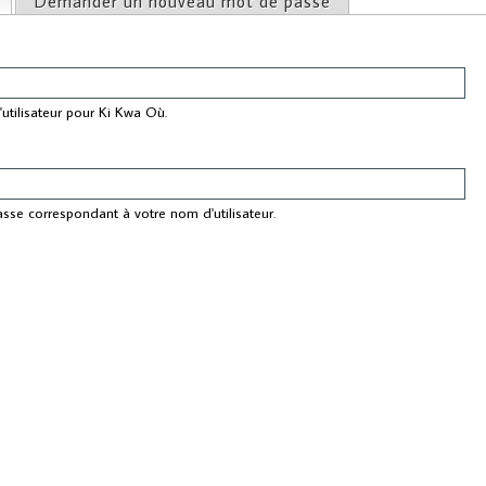
(onglet actif)
Demander un nouveau mot de passe
ncipaux
utilisateur pour Ki Kwa Où.
asse correspondant à votre nom d'utilisateur.