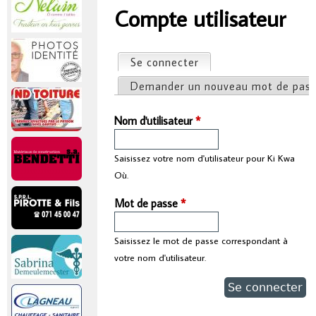
r
Compte utilisateur
Vous êtes ici
i
Se connecter
(onglet actif)
Onglets principaux
n
Demander un nouveau mot de pas
c
Nom d'utilisateur
*
i
Saisissez votre nom d'utilisateur pour Ki Kwa
Où.
p
Mot de passe
*
a
Saisissez le mot de passe correspondant à
l
votre nom d'utilisateur.