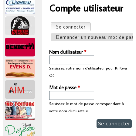
r
Compte utilisateur
Vous êtes ici
i
Se connecter
(onglet actif)
Onglets principaux
n
Demander un nouveau mot de pas
c
Nom d'utilisateur
*
i
Saisissez votre nom d'utilisateur pour Ki Kwa
Où.
p
Mot de passe
*
a
Saisissez le mot de passe correspondant à
l
votre nom d'utilisateur.