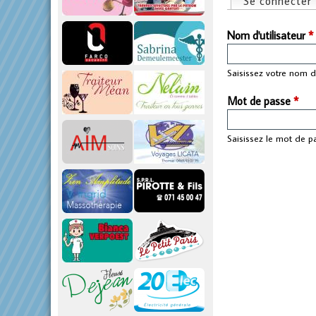
Se connecter
Onglets pri
p
Nom d'utilisateur
*
r
Saisissez votre nom d'
i
Mot de passe
*
n
Saisissez le mot de p
c
i
p
a
l