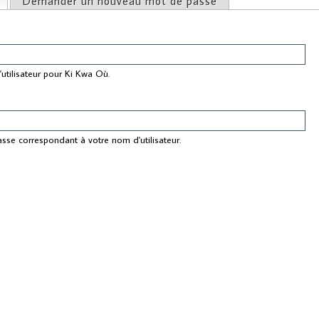
(onglet actif)
Demander un nouveau mot de passe
ncipaux
utilisateur pour Ki Kwa Où.
asse correspondant à votre nom d'utilisateur.