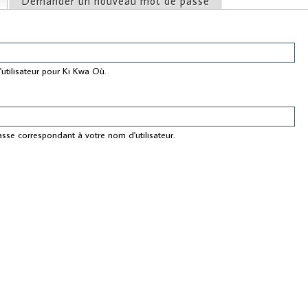
(onglet actif)
Demander un nouveau mot de passe
ncipaux
utilisateur pour Ki Kwa Où.
asse correspondant à votre nom d'utilisateur.