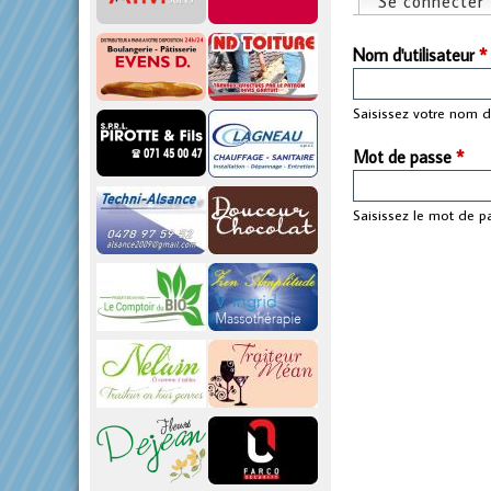
Se connecter
Onglets pri
p
Nom d'utilisateur
*
r
Saisissez votre nom d'
i
Mot de passe
*
n
Saisissez le mot de p
c
i
p
a
l