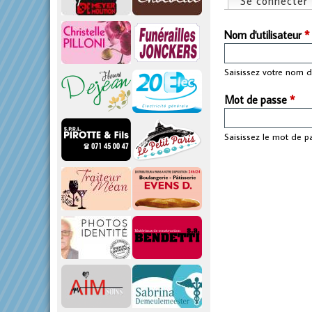
Se connecter
Onglets pri
p
Nom d'utilisateur
*
r
Saisissez votre nom d'
i
Mot de passe
*
n
Saisissez le mot de p
c
i
p
a
l