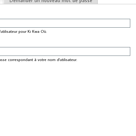
(onglet actif)
Demander un nouveau mot de passe
ncipaux
utilisateur pour Ki Kwa Où.
asse correspondant à votre nom d'utilisateur.