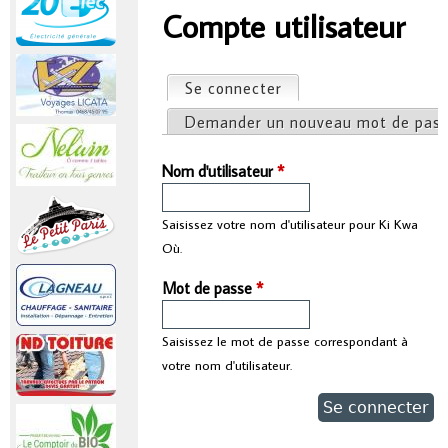
r
Compte utilisateur
Vous êtes ici
i
Se connecter
(onglet actif)
Onglets principaux
n
Demander un nouveau mot de pas
c
Nom d'utilisateur
*
i
Saisissez votre nom d'utilisateur pour Ki Kwa
Où.
p
Mot de passe
*
a
Saisissez le mot de passe correspondant à
l
votre nom d'utilisateur.