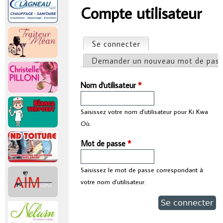
r
Compte utilisateur
Vous êtes ici
i
Se connecter
(onglet actif)
Onglets principaux
n
Demander un nouveau mot de pas
c
Nom d'utilisateur
*
i
Saisissez votre nom d'utilisateur pour Ki Kwa
Où.
p
Mot de passe
*
a
Saisissez le mot de passe correspondant à
l
votre nom d'utilisateur.