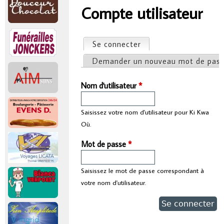
r
Compte utilisateur
Vous êtes ici
i
Se connecter
(onglet actif)
Onglets principaux
n
Demander un nouveau mot de pas
c
Nom d'utilisateur
*
i
Saisissez votre nom d'utilisateur pour Ki Kwa
Où.
p
Mot de passe
*
a
Saisissez le mot de passe correspondant à
l
votre nom d'utilisateur.