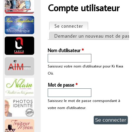
r
Compte utilisateur
Vous êtes ici
i
Se connecter
(onglet actif)
Onglets principaux
n
Demander un nouveau mot de pas
c
Nom d'utilisateur
*
i
Saisissez votre nom d'utilisateur pour Ki Kwa
Où.
p
Mot de passe
*
a
Saisissez le mot de passe correspondant à
l
votre nom d'utilisateur.