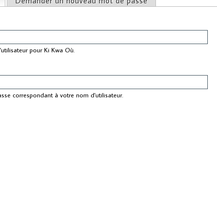
(onglet actif)
Demander un nouveau mot de passe
ncipaux
utilisateur pour Ki Kwa Où.
asse correspondant à votre nom d'utilisateur.