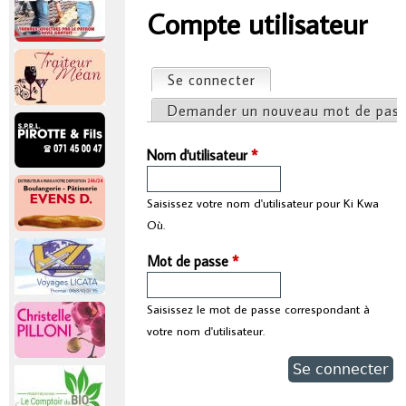
r
Compte utilisateur
Vous êtes ici
i
Se connecter
(onglet actif)
Onglets principaux
n
Demander un nouveau mot de pas
c
Nom d'utilisateur
*
i
Saisissez votre nom d'utilisateur pour Ki Kwa
Où.
p
Mot de passe
*
a
Saisissez le mot de passe correspondant à
l
votre nom d'utilisateur.