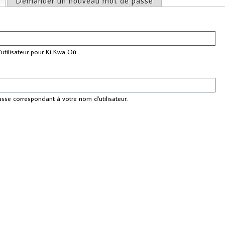
(onglet actif)
Demander un nouveau mot de passe
ncipaux
utilisateur pour Ki Kwa Où.
asse correspondant à votre nom d'utilisateur.