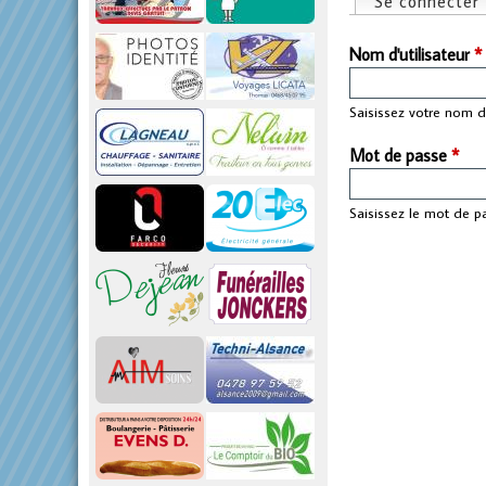
Se connecter
Onglets pri
p
Nom d'utilisateur
*
r
Saisissez votre nom d'
i
Mot de passe
*
n
Saisissez le mot de p
c
i
p
a
l