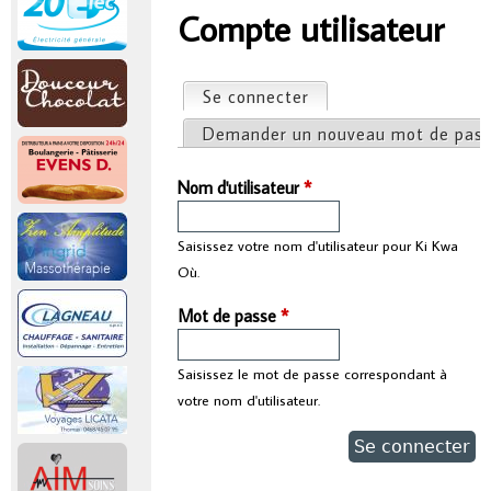
r
Compte utilisateur
Vous êtes ici
i
Se connecter
(onglet actif)
Onglets principaux
n
Demander un nouveau mot de pas
c
Nom d'utilisateur
*
i
Saisissez votre nom d'utilisateur pour Ki Kwa
Où.
p
Mot de passe
*
a
Saisissez le mot de passe correspondant à
l
votre nom d'utilisateur.