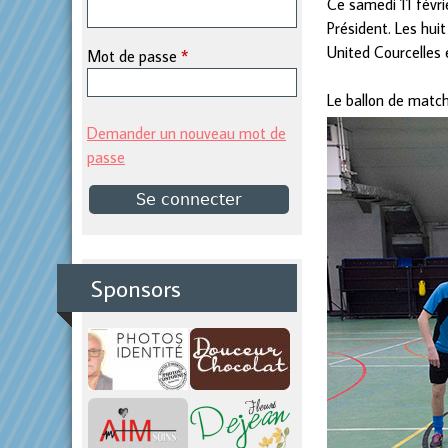
Ce samedi 11 févri
Président. Les hui
p
United Courcelles e
Mot de passe
*
r
Le ballon de match
i
Demander un nouveau mot de
passe
n
c
i
Sponsors
p
a
l