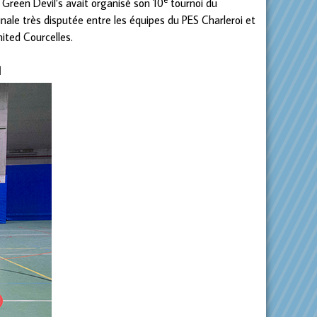
e Green Devil’s avait organisé son 10
tournoi du
inale très disputée entre les équipes du PES Charleroi et
nited Courcelles.
H