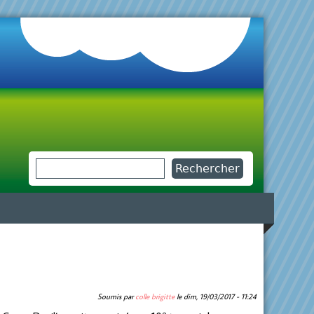
Rechercher
Formulaire de recherche
Soumis par
colle brigitte
le
dim, 19/03/2017 - 11:24
e