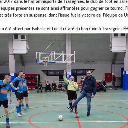
er 2017 dans le hall omnisports de Trazegnies, le club de foot en sall
t équipes présentes se sont ainsi affrontées pour gagner ce tournoi. F
t très forte en suspense, dont l’issue fut la victoire de l’équipe de U
 a été offert par Isabelle et Luc du Café du bon Coin à Trazegnies.
F