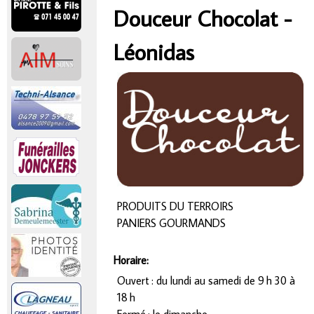
r
Douceur Chocolat -
Vous êtes ici
i
Léonidas
n
c
i
p
PRODUITS DU TERROIRS
a
PANIERS GOURMANDS
l
Horaire:
Ouvert :
du lundi au samedi de 9 h 30 à
18 h