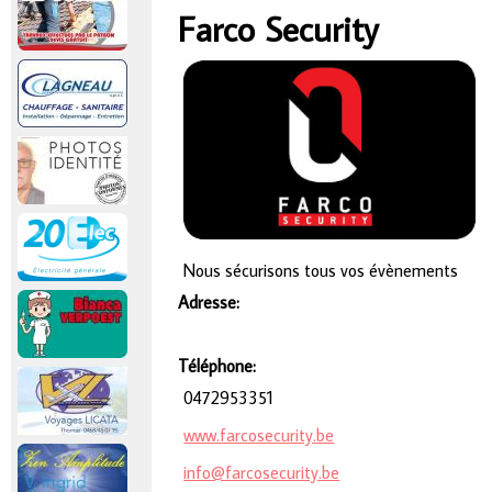
r
Farco Security
Vous êtes ici
i
n
c
i
Nous sécurisons tous vos évènements
p
Adresse:
a
Téléphone:
l
0472953351
www.farcosecurity.be
info@farcosecurity.be