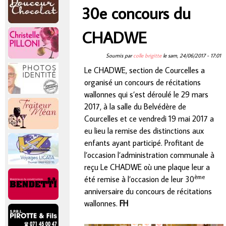
r
30e concours du
Vous êtes ici
i
CHADWE
n
Soumis par
colle brigitte
le
sam, 24/06/2017 - 17:01
Le CHADWE, section de Courcelles a
c
organisé un concours de récitations
wallonnes qui s’est déroulé le 29 mars
i
2017, à la salle du Belvédère de
Courcelles et ce vendredi 19 mai 2017 a
p
eu lieu la remise des distinctions aux
enfants ayant participé. Profitant de
a
l’occasion l’administration communale à
reçu Le CHADWE où une plaque leur a
l
ème
été remise à l’occasion de leur 30
anniversaire du concours de récitations
wallonnes.
FH