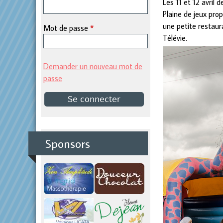
Les 11 et 12 avril 
Plaine de jeux prop
p
une petite restaur
Mot de passe
*
Télévie.
r
i
Demander un nouveau mot de
passe
n
c
i
Sponsors
p
a
l