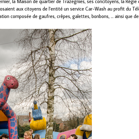
dernier, la Maison de quartier de Trazegnies, ses concitoyens, la Régie 
osaient aux citoyens de l’entité un service Car-Wash au profit du Télévi
ation composée de gaufres, crêpes, galettes, bonbons, … ainsi que des 