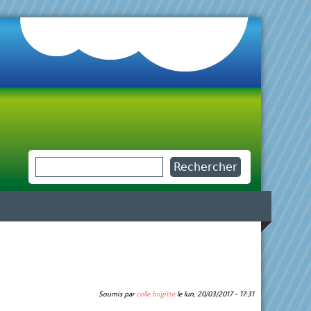
Rechercher
Formulaire de recherche
Soumis par
colle brigitte
le
lun, 20/03/2017 - 17:31