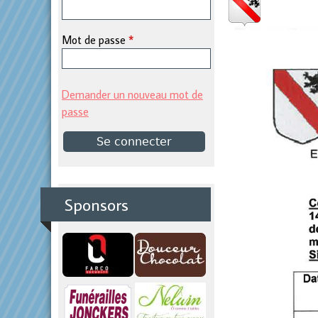
p
Mot de passe
*
r
i
Demander un nouveau mot de
passe
n
c
i
Sponsors
p
a
l