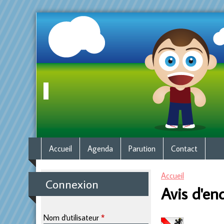
M
Accueil
Agenda
Parution
Contact
e
Accueil
Connexion
Avis d'en
Vous êtes ici
n
Nom d'utilisateur
*
u