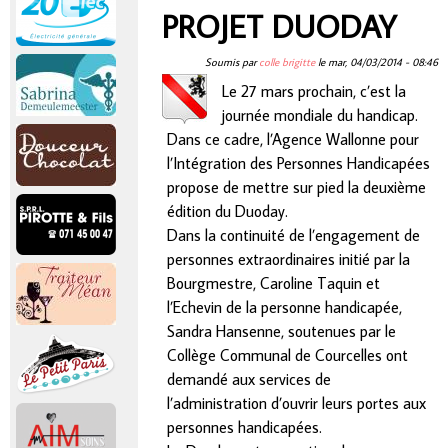
r
PROJET DUODAY
Vous êtes ici
i
Soumis par
colle brigitte
le
mar, 04/03/2014 - 08:46
Le 27 mars prochain, c’est la
n
journée mondiale du handicap.
Dans ce cadre, l’Agence Wallonne pour
c
l’Intégration des Personnes Handicapées
propose de mettre sur pied la deuxième
i
édition du Duoday.
Dans la continuité de l’engagement de
p
personnes extraordinaires initié par la
Bourgmestre, Caroline Taquin et
a
l’Echevin de la personne handicapée,
Sandra Hansenne, soutenues par le
l
Collège Communal de Courcelles ont
demandé aux services de
l’administration d’ouvrir leurs portes aux
personnes handicapées.