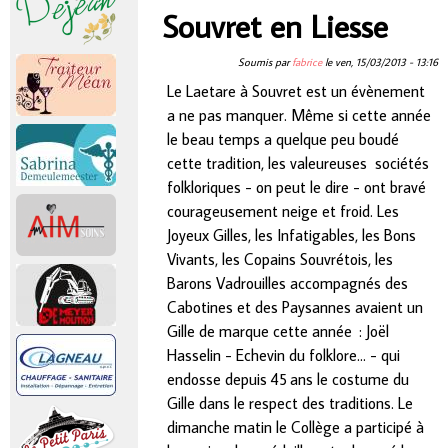
r
Souvret en Liesse
Vous êtes ici
i
Soumis par
fabrice
le
ven, 15/03/2013 - 13:16
Le Laetare à Souvret est un évènement
n
a ne pas manquer. Même si cette année
le beau temps a quelque peu boudé
c
cette tradition, les valeureuses sociétés
folkloriques - on peut le dire - ont bravé
i
courageusement neige et froid. Les
Joyeux Gilles, les Infatigables, les Bons
p
Vivants, les Copains Souvrétois, les
Barons Vadrouilles accompagnés des
a
Cabotines et des Paysannes avaient un
Gille de marque cette année : Joël
l
Hasselin - Echevin du folklore… - qui
endosse depuis 45 ans le costume du
Gille dans le respect des traditions. Le
dimanche matin le Collège a participé à