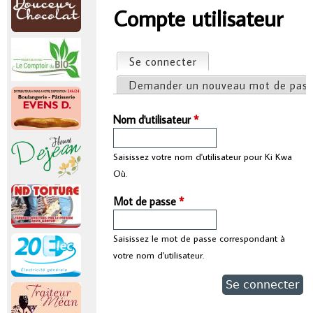
r
Compte utilisateur
Vous êtes ici
i
Se connecter
(onglet actif)
Onglets principaux
n
Demander un nouveau mot de pas
c
Nom d'utilisateur
*
i
Saisissez votre nom d'utilisateur pour Ki Kwa
Où.
p
Mot de passe
*
a
Saisissez le mot de passe correspondant à
l
votre nom d'utilisateur.