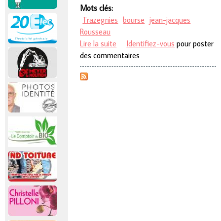
Mots clés:
Trazegnies
bourse
jean-jacques
Rousseau
Lire la suite
de Absurde, n'est-il pas.
Identifiez-vous
pour poster
des commentaires