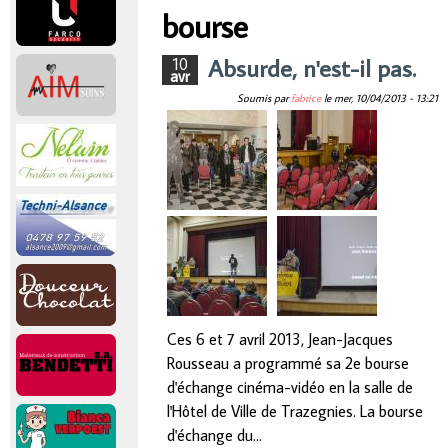
r
bourse
Vous êtes ici
i
Absurde, n'est-il pas.
10
avr
Soumis par
fabrice
le
mer, 10/04/2013 - 13:21
n
c
i
p
a
Ces 6 et 7 avril 2013, Jean-Jacques
l
Rousseau a programmé sa 2e bourse
d'échange cinéma-vidéo en la salle de
l'Hôtel de Ville de Trazegnies. La bourse
d'échange du…