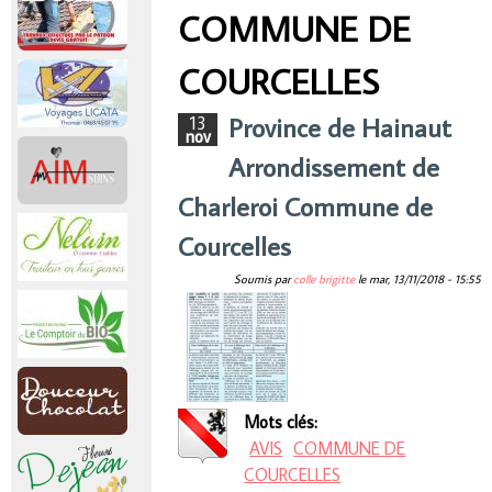
r
COMMUNE DE
Vous êtes ici
i
COURCELLES
n
Province de Hainaut
13
nov
Arrondissement de
c
Charleroi Commune de
i
Courcelles
p
Soumis par
colle brigitte
le
mar, 13/11/2018 - 15:55
a
l
Mots clés:
AVIS
COMMUNE DE
COURCELLES