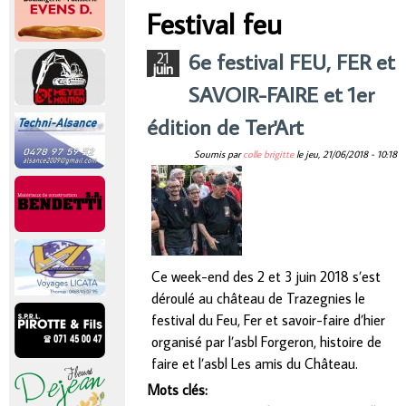
r
Festival feu
Vous êtes ici
i
6e festival FEU, FER et
21
juin
SAVOIR-FAIRE et 1er
n
édition de Ter'Art
c
Soumis par
colle brigitte
le
jeu, 21/06/2018 - 10:18
i
p
a
Ce week-end des 2 et 3 juin 2018 s’est
déroulé au château de Trazegnies le
l
festival du Feu, Fer et savoir-faire d’hier
organisé par l’asbl Forgeron, histoire de
faire et l’asbl Les amis du Château.
Mots clés: