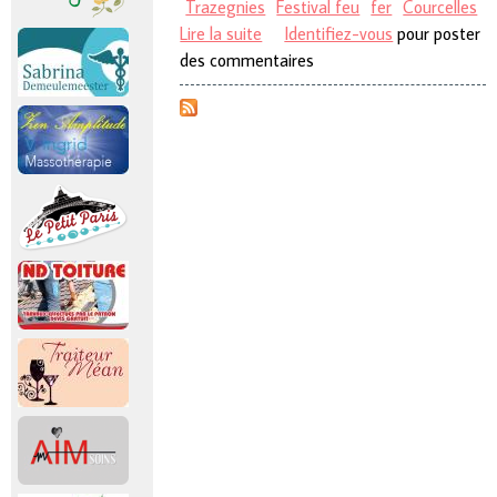
Trazegnies
Festival feu
fer
Courcelles
Lire la suite
de 6e festival FEU, FER et
Identifiez-vous
pour poster
des commentaires
SAVOIR-FAIRE et 1er édition de
Ter'Art