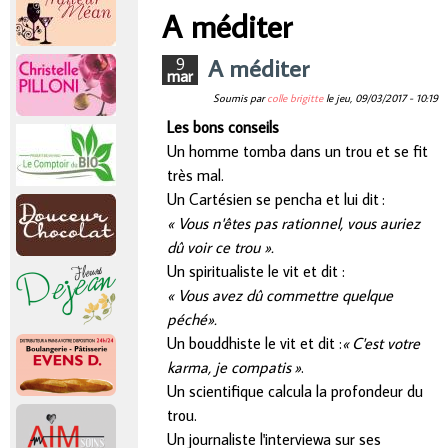
r
A méditer
Vous êtes ici
i
A méditer
9
mar
Soumis par
colle brigitte
le
jeu, 09/03/2017 - 10:19
n
Les bons conseils
Un homme tomba dans un trou et se fit
c
très mal.
Un Cartésien se pencha et lui dit :
i
« Vous n'êtes pas rationnel, vous auriez
dû voir ce trou ».
p
Un spiritualiste le vit et dit :
« Vous avez dû commettre quelque
a
péché».
Un bouddhiste le vit et dit :
« C'est votre
l
karma, je compatis »
.
Un scientifique calcula la profondeur du
trou.
Un journaliste l'interviewa sur ses