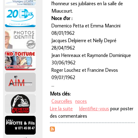
l'honneur ses jubilaires en la salle de
Miaucourt.
Noce d'or :
Domenico Petta et Emma Mancini
08/01/1962
Jacques Delpierre et Nelly Depré
28/04/1962
Jean Henreaux et Raymonde Dominique
30/06/1962
Roger Louchez et Francine Devos
09/07/1962
…
Mots clés:
Courcelles
noces
Lire la suite
de Les 23 Noces d’or, diamant,
Identifiez-vous
pour poster
des commentaires
brillant et platine de notre
entité