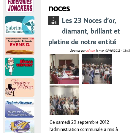
r
noces
Vous êtes ici
i
Les 23 Noces d’or,
3
oct
diamant, brillant et
n
platine de notre entité
c
Soumis par
admin
le
mer, 03/10/2012 - 18:49
i
p
a
l
Ce samedi 29 septembre 2012
l'administration communale a mis à