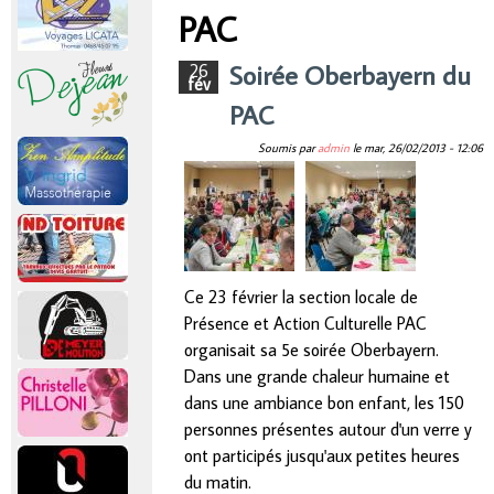
r
PAC
Vous êtes ici
i
Soirée Oberbayern du
26
fév
PAC
n
Soumis par
admin
le
mar, 26/02/2013 - 12:06
c
i
p
Ce 23 février la section locale de
Présence et Action Culturelle PAC
a
organisait sa 5e soirée Oberbayern.
Dans une grande chaleur humaine et
l
dans une ambiance bon enfant, les 150
personnes présentes autour d'un verre y
ont participés jusqu'aux petites heures
du matin.