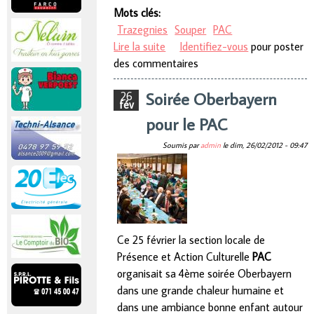
Mots clés:
Trazegnies
Souper
PAC
Lire la suite
de Soirée Oberbayern du PAC
Identifiez-vous
pour poster
des commentaires
Soirée Oberbayern
26
fév
pour le PAC
Soumis par
admin
le
dim, 26/02/2012 - 09:47
Ce 25 février la section locale de
Présence et Action Culturelle
PAC
organisait sa 4ème soirée Oberbayern
dans une grande chaleur humaine et
dans une ambiance bonne enfant autour