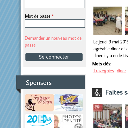
p
Mot de passe
*
r
i
Demander un nouveau mot de
Le jeudi 9 mai 201
passe
agréable diner et 
n
diner il y a eu le 
Mots clés:
c
Trazegnies
diner
i
Sponsors
Faites s
8
p
fév
a
l