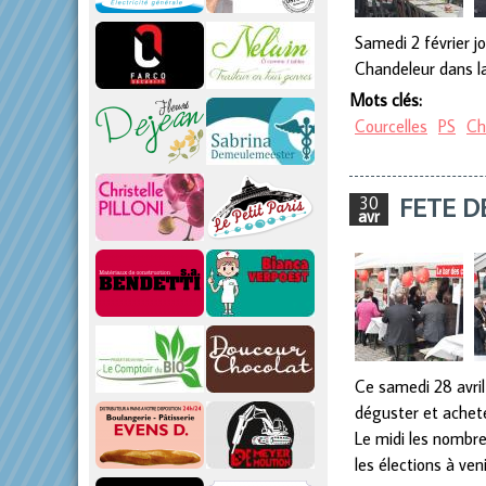
Samedi 2 février j
Chandeleur dans l
Mots clés:
Courcelles
PS
Ch
FETE D
30
avr
Ce samedi 28 avril
déguster et achete
Le midi les nombre
les élections à ven