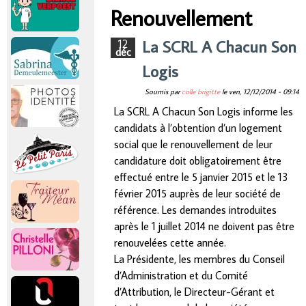
r
Renouvellement
Vous êtes ici
i
La SCRL A Chacun Son
12
déc
Logis
n
Soumis par
colle brigitte
le
ven, 12/12/2014 - 09:14
c
La SCRL A Chacun Son Logis informe les
candidats à l’obtention d’un logement
i
social que le renouvellement de leur
candidature doit obligatoirement être
p
effectué entre le 5 janvier 2015 et le 13
février 2015 auprès de leur société de
a
référence. Les demandes introduites
après le 1 juillet 2014 ne doivent pas être
l
renouvelées cette année.
La Présidente, les membres du Conseil
d’Administration et du Comité
d’Attribution, le Directeur-Gérant et