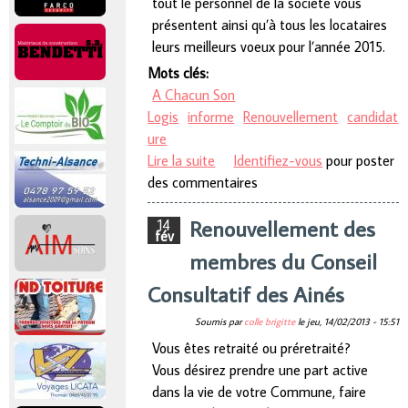
tout le personnel de la société vous
présentent ainsi qu’à tous les locataires
leurs meilleurs voeux pour l’année 2015.
Mots clés:
A Chacun Son
Logis
informe
Renouvellement
candidat
ure
Lire la suite
de La SCRL A Chacun Son Logis
Identifiez-vous
pour poster
des commentaires
Renouvellement des
14
fév
membres du Conseil
Consultatif des Ainés
Soumis par
colle brigitte
le
jeu, 14/02/2013 - 15:51
Vous êtes retraité ou préretraité?
Vous désirez prendre une part active
dans la vie de votre Commune, faire