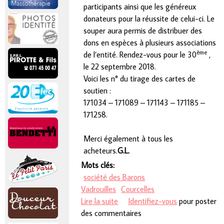
participants ainsi que les généreux
donateurs pour la réussite de celui-ci. Le
souper aura permis de distribuer des
dons en espèces à plusieurs associations
ème
de l’entité. Rendez-vous pour le 30
,
le 22 septembre 2018.
Voici les n° du tirage des cartes de
soutien :
171034 – 171089 – 171143 – 171185 –
171258.
Merci également à tous les
acheteurs.
G.L.
Mots clés:
société des Barons
Vadrouilles
Courcelles
Lire la suite
de Souper Philanthropique de la
Identifiez-vous
pour poster
des commentaires
société des Barons Vadrouilles