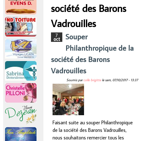
r
société des Barons
Vous êtes ici
i
Vadrouilles
n
Souper
7
oct
Philanthropique de la
c
société des Barons
i
Vadrouilles
p
Soumis par
colle brigitte
le
sam, 07/10/2017 - 13:37
a
l
Faisant suite au souper Philanthropique
de la société des Barons Vadrouilles,
nous souhaitons remercier tous les