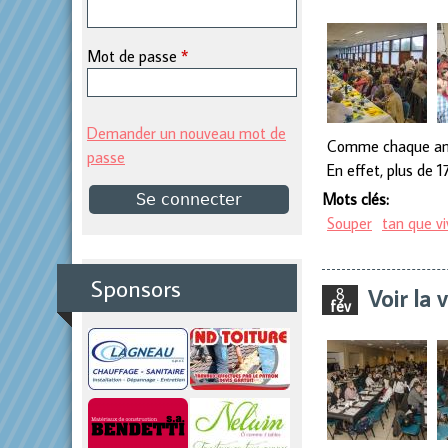
p
Mot de passe
*
r
i
Demander un nouveau mot de
Comme chaque anné
passe
En effet, plus de 
n
Mots clés:
Souper
tan que vi
c
i
Sponsors
Voir la 
8
fév
p
a
l