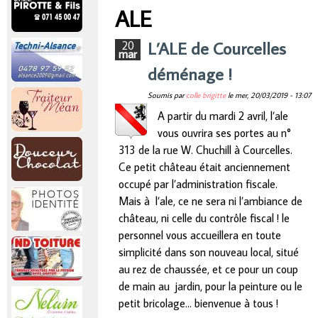
r
ALE
Vous êtes ici
i
L’ALE de Courcelles
20
mar
déménage !
n
Soumis par
colle brigitte
le
mer, 20/03/2019 - 13:07
c
A partir du mardi 2 avril, l’ale
vous ouvrira ses portes au n°
i
313 de la rue W. Chuchill à Courcelles.
Ce petit château était anciennement
p
occupé par l’administration fiscale.
Mais à
l’ale, ce ne sera ni l’ambiance de
a
château, ni celle du contrôle fiscal ! le
personnel vous accueillera en toute
l
simplicité dans son nouveau local, situé
au rez de chaussée, et ce pour un coup
de main au
jardin, pour la peinture ou le
petit bricolage… bienvenue à tous !