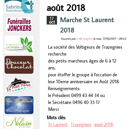
r
août 2018
Vous êtes ici
i
Marche St Laurent
17
oct
2018
n
Soumis par
colle brigitte
le
mar, 17/10/2017 - 09:52
c
La société des Voltigeurs de Trazegnies
recherche
i
des petits marcheurs âges de 6 à 12
ans,
p
pour étoffer le groupe à l'occation de
leur 10eme anniversaire en Août 2018.
a
Renseignements:
le Président 0499 43 44 34 ou
l
le Secrétaire 0496 40 35 17
Merci
Mots clés:
St Laurent
Trazegnies
août 2018