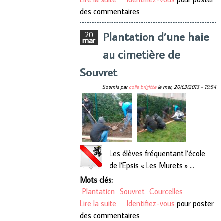
des commentaires
Canine » dans les écoles de
l’enseignement primaire.
Plantation d’une haie
20
mar
au cimetière de
Souvret
Soumis par
colle brigitte
le
mer, 20/03/2013 - 19:54
Les élèves fréquentant l’école
de l’Epsis « Les Murets » ...
Mots clés:
Plantation
Souvret
Courcelles
Lire la suite
de Plantation d’une haie au
Identifiez-vous
pour poster
des commentaires
cimetière de Souvret