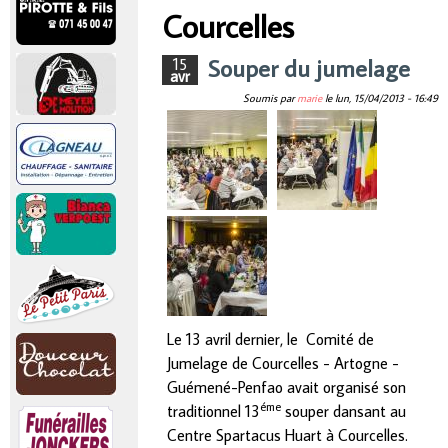
r
Courcelles
Vous êtes ici
i
Souper du jumelage
15
avr
Soumis par
marie
le
lun, 15/04/2013 - 16:49
n
c
i
p
a
Le 13 avril dernier, le Comité de
l
Jumelage de Courcelles - Artogne -
Guémené-Penfao avait organisé son
éme
traditionnel 13
souper dansant au
Centre Spartacus Huart à Courcelles.