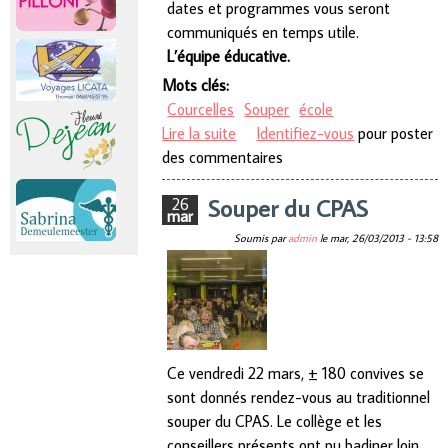
dates et programmes vous seront
communiqués en temps utile.
L’équipe éducative.
Mots clés:
Courcelles
Souper
école
Lire la suite
de Souper couscous à l’école
Identifiez-vous
pour poster
des commentaires
maternelle de Miaucourt
Souper du CPAS
26
mar
Soumis par
admin
le
mar, 26/03/2013 - 13:58
Ce vendredi 22 mars, ± 180 convives se
sont donnés rendez-vous au traditionnel
souper du CPAS. Le collège et les
conseillers présents ont pu badiner loin