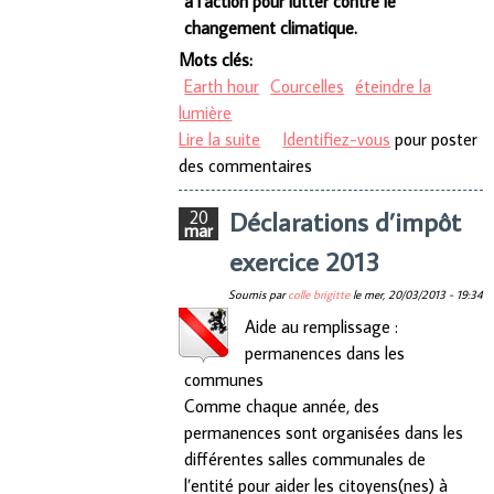
à l’action pour lutter contre le
changement climatique.
Mots clés:
Earth hour
Courcelles
éteindre la
lumière
Lire la suite
de Participez à Earth Hour et
Identifiez-vous
pour poster
des commentaires
offrez votre énergie
Déclarations d’impôt
20
mar
exercice 2013
Soumis par
colle brigitte
le
mer, 20/03/2013 - 19:34
Aide au remplissage :
permanences dans les
communes
Comme chaque année, des
permanences sont organisées dans les
différentes salles communales de
l’entité pour aider les citoyens(nes) à