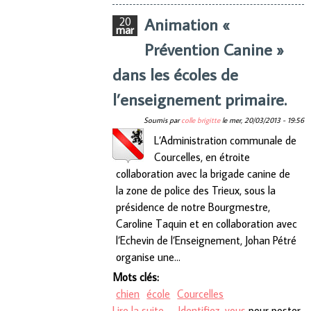
Animation «
20
mar
Prévention Canine »
dans les écoles de
l’enseignement primaire.
Soumis par
colle brigitte
le
mer, 20/03/2013 - 19:56
L’Administration communale de
Courcelles, en étroite
collaboration avec la brigade canine de
la zone de police des Trieux, sous la
présidence de notre Bourgmestre,
Caroline Taquin et en collaboration avec
l’Echevin de l’Enseignement, Johan Pétré
organise une…
Mots clés:
chien
école
Courcelles
Lire la suite
de Animation « Prévention
Identifiez-vous
pour poster