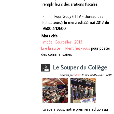
remplir leurs déclarations fiscales.
-
Pour Gouy (HTV - Bureau des
Educateurs):
le mercredi 22 mai 2013 de
9h00 à 12h00
;
Mots clés:
impôt
Courcelles
2013
Lire la suite
de Déclarations d’impôt
Identifiez-vous
pour poster
des commentaires
exercice 2013
Le Souper du Collège
6
mar
Soumis par
admin
le
mer, 06/03/2013 - 12:01
Grâce à vous, notre première édition au