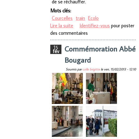
de se réchauffer.
Mots clés:
Courcelles
train
Ecolo
Lire la suite
de Les trains partent en Sucette
Identifiez-vous
pour poster
des commentaires
Commémoration Abbé
15
fév
Bougard
Soumis par
colle brigitte
le
ven, 15/02/2013 - 12:10