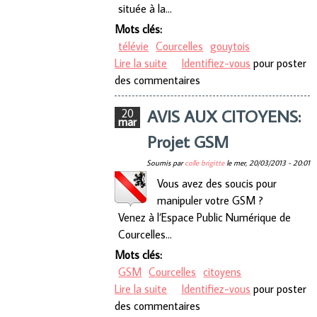
située à la…
Mots clés:
télévie
Courcelles
gouytois
Lire la suite
de Opération Télévie 2013
Identifiez-vous
pour poster
des commentaires
AVIS AUX CITOYENS:
20
mar
Projet GSM
Soumis par
colle brigitte
le
mer, 20/03/2013 - 20:01
Vous avez des soucis pour
manipuler votre GSM ?
Venez à l’Espace Public Numérique de
Courcelles...
Mots clés:
GSM
Courcelles
citoyens
Lire la suite
de AVIS AUX CITOYENS: Projet
Identifiez-vous
pour poster
des commentaires
GSM