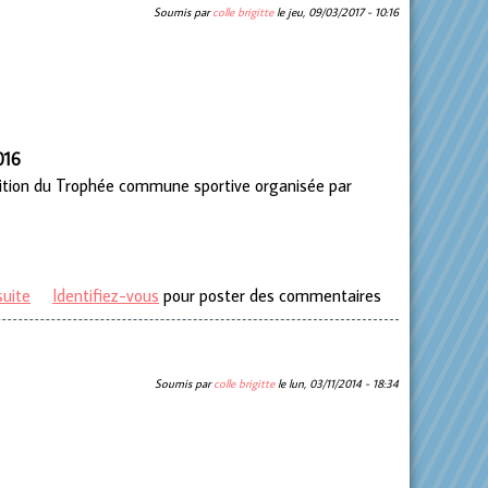
Soumis par
colle brigitte
le
jeu, 09/03/2017 - 10:16
016
dition du Trophée commune sportive organisée par
suite
de L’argent au Trophée commune sportive
Identifiez-vous
pour poster des commentaires
Soumis par
colle brigitte
le
lun, 03/11/2014 - 18:34