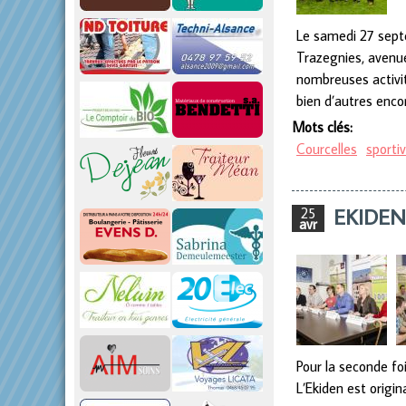
Le samedi 27 septe
Trazegnies, avenue
nombreuses activités
bien d’autres enco
Mots clés:
Courcelles
sporti
EKIDEN 
25
avr
Pour la seconde fo
L’Ekiden est origi