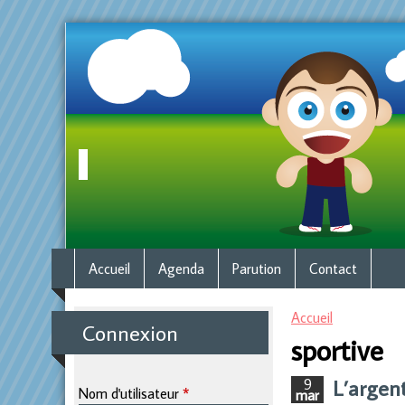
M
Accueil
Agenda
Parution
Contact
e
Accueil
Connexion
sportive
Vous êtes ici
n
L’argen
9
Nom d'utilisateur
*
u
mar