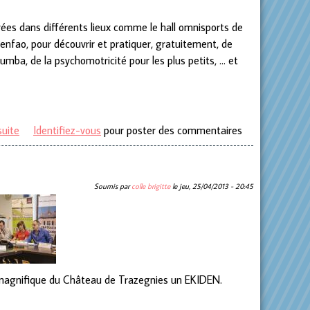
vées dans différents lieux comme le hall omnisports de
Penfao, pour découvrir et pratiquer, gratuitement, de
zumba, de la psychomotricité pour les plus petits, ... et
suite
de Courcelles, une commune sportive !
Identifiez-vous
pour poster des commentaires
Soumis par
colle brigitte
le
jeu, 25/04/2013 - 20:45
re magnifique du Château de Trazegnies un EKIDEN.