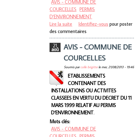
AVIS - COMMUNE DE
COURCELLES
PERMIS
D’ENVIRONNEMENT
Lire la suite
de AVIS - COMMUNE DE
Identifiez-vous
pour poster
des commentaires
COURCELLES
AVIS - COMMUNE DE
21
aoû
COURCELLES
Soumis par
colle brigitte
le
mer, 21/08/2013 - 19:46
ETABLISSEMENTS
CONTENANT DES
INSTALLATIONS OU ACTIVITES
CLASSEES EN VERTU DU DECRET DU 11
MARS 1999 RELATIF AU PERMIS
D’ENVIRONNEMENT
.
Mots clés:
AVIS - COMMUNE DE
COURCELLES
PERMIS