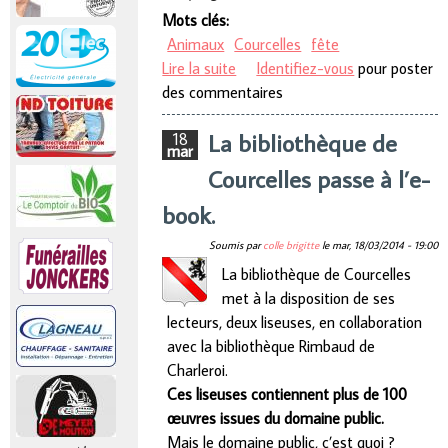
Mots clés:
Animaux
Courcelles
fête
Lire la suite
de Une 1ère à Gouy-lez-Piéton
Identifiez-vous
pour poster
des commentaires
… « La Grande Journée des
Animaux » !
La bibliothèque de
18
mar
Courcelles passe à l’e-
book.
Soumis par
colle brigitte
le
mar, 18/03/2014 - 19:00
La bibliothèque de Courcelles
met à la disposition de ses
lecteurs, deux liseuses, en collaboration
avec la bibliothèque Rimbaud de
Charleroi.
Ces liseuses contiennent plus de 100
œuvres issues du domaine public.
Mais le domaine public, c’est quoi ?