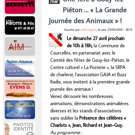
mar
r
Piéton … « La Grande
i
Journée des Animaux » !
Soumis par
colle brigitte
le
ven, 21/03/2014 - 18:13
n
Le dimanche 27 avril prochain
de 10h à 18h,
la Commune de
c
Courcelles, en partenariat avec le
Comité des fêtes de Gouy-lez-Piéton, le
i
Centre culturel « La Posterie », la SRPA
de charleroi, l’association GAIA et Buzz
p
Radio, vous invitent à la première grande
journée des animaux !
a
Venez découvrir les nombreuses
animations, démonstrations animalières
l
diverses et les stands d’associations
sans oublier la
Présence des célèbres «
Charlots », Jean, Richard et Jean-Guy.
Au programme :