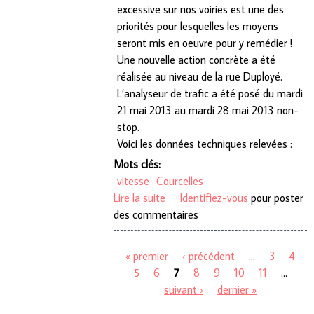
excessive sur nos voiries est une des
priorités pour lesquelles les moyens
seront mis en oeuvre pour y remédier !
Une nouvelle action concrète a été
réalisée au niveau de la rue Duployé.
L’analyseur de trafic a été posé du mardi
21 mai 2013 au mardi 28 mai 2013 non-
stop.
Voici les données techniques relevées :
Mots clés:
vitesse
Courcelles
Lire la suite
de La traque à la vitesse se
Identifiez-vous
pour poster
des commentaires
poursuit sur notre entité…
« premier
‹ précédent
…
3
4
Pages
5
6
7
8
9
10
11
…
suivant ›
dernier »