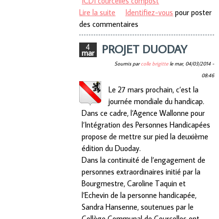
ICDI courcelles compost
Lire la suite
de soirées d’information sur le
Identifiez-vous
pour poster
des commentaires
thème "Faire un compost chez
soi"
PROJET DUODAY
4
mar
Soumis par
colle brigitte
le
mar, 04/03/2014 -
08:46
Le 27 mars prochain, c’est la
journée mondiale du handicap.
Dans ce cadre, l’Agence Wallonne pour
l’Intégration des Personnes Handicapées
propose de mettre sur pied la deuxième
édition du Duoday.
Dans la continuité de l’engagement de
personnes extraordinaires initié par la
Bourgmestre, Caroline Taquin et
l’Echevin de la personne handicapée,
Sandra Hansenne, soutenues par le
Collège Communal de Courcelles ont