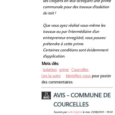
ses citoyens en leur octroyant une prime
communale pour des travaux d'isolation
du toit !
Que vous ayez réalisé vous-même les
travaux ou par l'ntermédiaire d'un
entrepreneur enregistré, vous pouvez
prétendre à cette prime.
Certaines conditions sont évidemment
d'application.
Mots clés:
isolation
prime
Courcelles
Lire la suite
de Prime communale pour
Identifiez-vous
pour poster
des commentaires
l'isolation du toit
AVIS - COMMUNE DE
21
aoû
COURCELLES
Soumis par
colle brigitte
le
mer, 21/08/2013 - 19:50