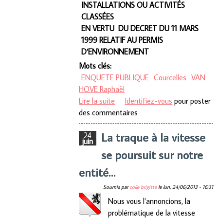
INSTALLATIONS OU ACTIVITÉS
CLASSÉES
EN VERTU DU DECRET DU 11 MARS
1999 RELATIF AU PERMIS
D’ENVIRONNEMENT
Mots clés:
ENQUETE PUBLIQUE
Courcelles
VAN
HOVE Raphaël
Lire la suite
de ENQUETE PUBLIQUE
Identifiez-vous
pour poster
des commentaires
La traque à la vitesse
24
juin
se poursuit sur notre
entité…
Soumis par
colle brigitte
le
lun, 24/06/2013 - 16:31
Nous vous l’annoncions, la
problématique de la vitesse