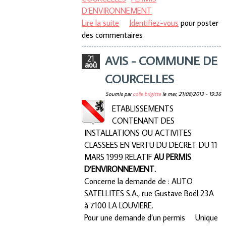
D’ENVIRONNEMENT
Lire la suite
de AVIS - COMMUNE DE
Identifiez-vous
pour poster
des commentaires
COURCELLES
AVIS - COMMUNE DE
21
aoû
COURCELLES
Soumis par
colle brigitte
le
mer, 21/08/2013 - 19:36
ETABLISSEMENTS
CONTENANT DES
INSTALLATIONS OU ACTIVITES
CLASSEES EN VERTU DU DECRET DU 11
MARS 1999 RELATIF
AU PERMIS
D’ENVIRONNEMENT.
Concerne la demande de : AUTO
SATELLITES S.A., rue Gustave Boël 23A
à 7100 LA LOUVIERE.
Pour une demande d’un permis Unique