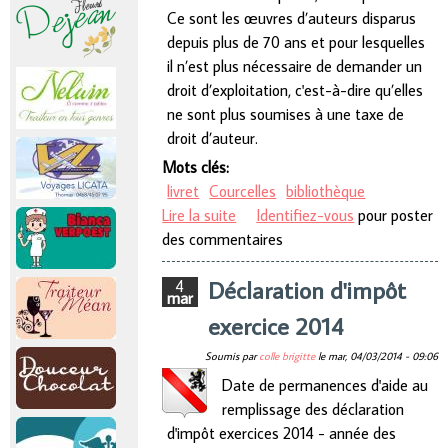
Ce sont les œuvres d’auteurs disparus
depuis plus de 70 ans et pour lesquelles
il n’est plus nécessaire de demander un
droit d’exploitation, c'est-à-dire qu’elles
ne sont plus soumises à une taxe de
droit d’auteur.
Mots clés:
livret
Courcelles
bibliothèque
Lire la suite
de La bibliothèque de Courcelles
Identifiez-vous
pour poster
des commentaires
passe à l’e-book.
Déclaration d'impôt
4
mar
exercice 2014
Soumis par
colle brigitte
le
mar, 04/03/2014 - 09:06
Date de permanences d'aide au
remplissage des déclaration
d'impôt exercices 2014 - année des