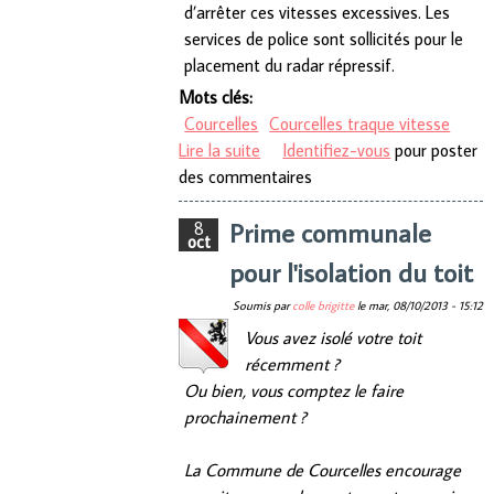
d’arrêter ces vitesses excessives. Les
services de police sont sollicités pour le
placement du radar répressif.
Mots clés:
Courcelles
Courcelles traque vitesse
Lire la suite
de La vitesse ; une
Identifiez-vous
pour poster
des commentaires
problématique qui reste au
centre de nos préoccupation
Prime communale
8
quotidiennes.
oct
pour l'isolation du toit
Soumis par
colle brigitte
le
mar, 08/10/2013 - 15:12
Vous avez isolé votre toit
récemment ?
Ou bien, vous comptez le faire
prochainement ?
La Commune de Courcelles encourage