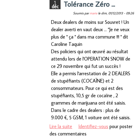
Tolérance Zéro ...
1
déc
Soumis par
marie
le
dim, 01/12/2013 - 09:26
Deux dealers de moins sur Souvret ! Un
dealer averti en vaut deux ... "Je ne veux
plus de " ça " dans ma commune !!! " dit
Caroline Taquin
Des policiers qui ont œuvré au résultat
attendu lors de l'OPERATION SNOW de
ce 29 novembre qui fut un succès !
Elle a permis l'arrestation de 2 DEALERS
de stupéfiants (COCAÏNE) et 2
consommateurs. Pour ce qui est des
stupéfiants, 10,5 gr de cocaïne , 2
grammes de marijuana ont été saisis.
Dans le cadre des dealers : plus de
9.000 €, 5 GSM, 1 voiture ont été saisis.
Lire la suite
de Tolérance Zéro ...
Identifiez-vous
pour poster
des commentaires