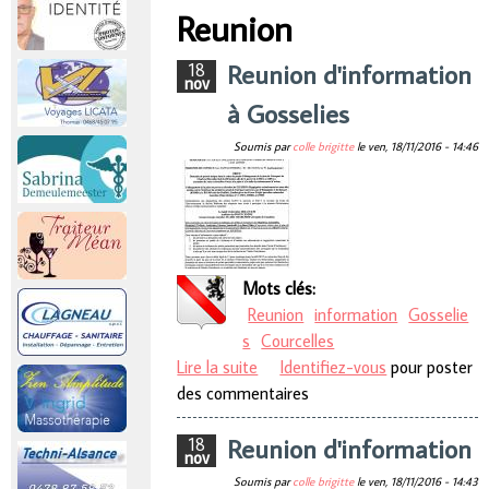
r
Reunion
Vous êtes ici
i
Reunion d'information
18
nov
à Gosselies
n
Soumis par
colle brigitte
le
ven, 18/11/2016 - 14:46
c
i
p
Mots clés:
Reunion
information
Gosselie
a
s
Courcelles
Lire la suite
de Reunion d'information à
Identifiez-vous
pour poster
l
des commentaires
Gosselies
Reunion d'information
18
nov
Soumis par
colle brigitte
le
ven, 18/11/2016 - 14:43