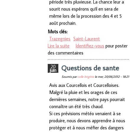
période très pluvieuse. La chance leur a
sourit nous espérons qu'il en sera de
même lors de la procession des 4 et 5
août prochain.
Mots clés:
Trazegnies
Saint-Laurent
Lire la suite
de Marche préparatoire Saint-
Identifiez-vous
pour poster
des commentaires
Laurent
Questions de sante
20
juin
Soumis par
colle brigitte
le
mer, 20/06/2012 - 18:21
Avis aux Courcellois et Courcelloises.
Malgré la pluie et les orages de ces
dernières semaines, notre pays pourrait
connaître un été très chaud.
Si ces prévisions météo venaient à se
produire, nous devons apprendre à nous
protéger et à nous méfier des dangers