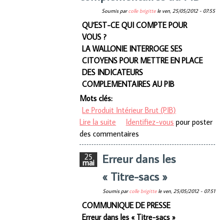
Soumis par
colle brigitte
le
ven, 25/05/2012 - 07:55
QU’EST-CE QUI COMPTE POUR
VOUS ?
LA WALLONIE INTERROGE SES
CITOYENS POUR METTRE EN PLACE
DES INDICATEURS
COMPLEMENTAIRES AU PIB
Mots clés:
Le Produit Intérieur Brut (PIB)
Lire la suite
de La Wallonie interroge ses
Identifiez-vous
pour poster
des commentaires
citoyens pour mettre en place
des indicateurs
Erreur dans les
25
complémentaires au PIB
mai
« Titre-sacs »
Soumis par
colle brigitte
le
ven, 25/05/2012 - 07:51
COMMUNIQUE DE PRESSE
Erreur dans les « Titre-sacs »