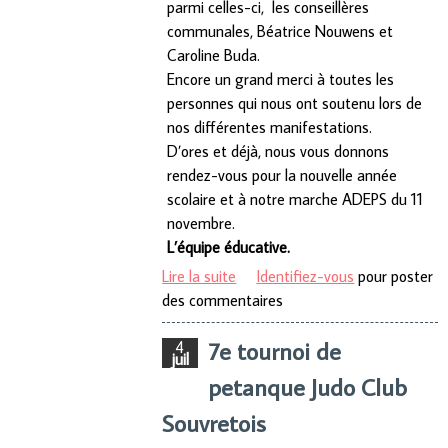
parmi celles-ci, les conseillères
communales, Béatrice Nouwens et
Caroline Buda.
Encore un grand merci à toutes les
personnes qui nous ont soutenu lors de
nos différentes manifestations.
D’ores et déjà, nous vous donnons
rendez-vous pour la nouvelle année
scolaire et à notre marche ADEPS du 11
novembre.
L’équipe éducative.
Lire la suite
de L'école de la fléchère en fête
Identifiez-vous
pour poster
des commentaires
7e tournoi de
4
juil
petanque Judo Club
Souvretois