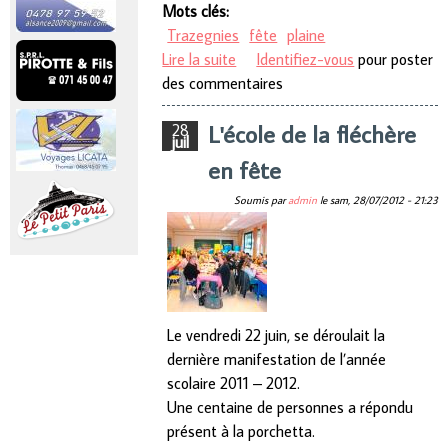
Mots clés:
Trazegnies
fête
plaine
Lire la suite
de Succès pour la fête de la
Identifiez-vous
pour poster
des commentaires
plaine
L'école de la fléchère
28
juil
en fête
Soumis par
admin
le
sam, 28/07/2012 - 21:23
Le vendredi 22 juin, se déroulait la
dernière manifestation de l’année
scolaire 2011 – 2012.
Une centaine de personnes a répondu
présent à la porchetta.