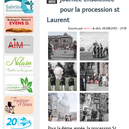
aoû
r
pour la procession st
i
Laurent
Soumis par
admin
le
dim, 05/08/2012 - 21:18
n
c
i
p
a
l
Pour la 4éme année, la procession St