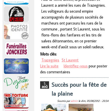
Laurent a animé les rues de Trazegnies.
Les voltigeurs du second empire
accompagnés de plusieurs sociétés de
marcheurs ont parcouru les rues de la
commune , portant St Laurent, sous les
flons-flons des fanfares et les tirs de
salves détonnantes, en ce premier
week-end d’août sous un soleil radieux.
Mots clés:
Trazegnies
St Laurent
Lire la suite
de Journée ensoleillée pour la
Identifiez-vous
pour poster
des commentaires
procession st Laurent
Succès pour la fête de
5
aoû
la plaine
Soumis par
admin
le
dim, 05/08/2012 - 20:34