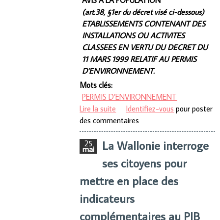
AVIS A LA POPULATION
(art.38, §1er du décret visé ci-dessous)
ETABLISSEMENTS CONTENANT DES
INSTALLATIONS OU ACTIVITES
CLASSEES EN VERTU DU DECRET DU
11 MARS 1999 RELATIF AU PERMIS
D’ENVIRONNEMENT.
Mots clés:
PERMIS D’ENVIRONNEMENT
Lire la suite
de Etablissements contenant
Identifiez-vous
pour poster
des commentaires
des installations ou activités
classées en vertu du décret du
La Wallonie interroge
25
11 mars 1999 relatif au permis
mai
d'environnement.
ses citoyens pour
mettre en place des
indicateurs
complémentaires au PIB