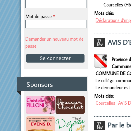
·
Courcelles (Hô
p
Mots clés:
Mot de passe
*
Déclarations d’im
r
i
Demander un nouveau mot de
AVIS D
17
fév
passe
n
Province 
Commune 
c
COMMUNE DE CO
Le collège communa
i
Sponsors
Le demandeur est 
p
Mots clés:
Courcelles
AVIS 
a
l
Par le 
17
fév