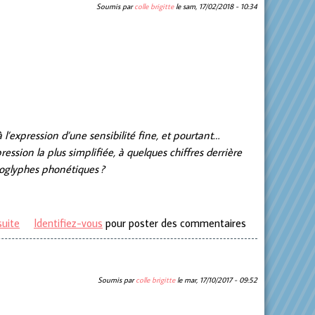
Soumis par
colle brigitte
le
sam, 17/02/2018 - 10:34
 l’expression d’une sensibilité fine, et pourtant…
ession la plus simplifiée, à quelques chiffres derrière
roglyphes phonétiques ?
suite
de Par le bout du cœur… Gouy-lez Piéton
Identifiez-vous
pour poster des commentaires
Soumis par
colle brigitte
le
mar, 17/10/2017 - 09:52