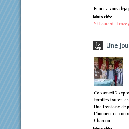
Rendez-vous déjà 
Mots clés:
St Laurent
Traze
Une jou
15
sep
Ce samedi 2 septem
familles toutes les
Une trentaine de pa
L'honneur de coupe
Chareroi.
Mots clés: