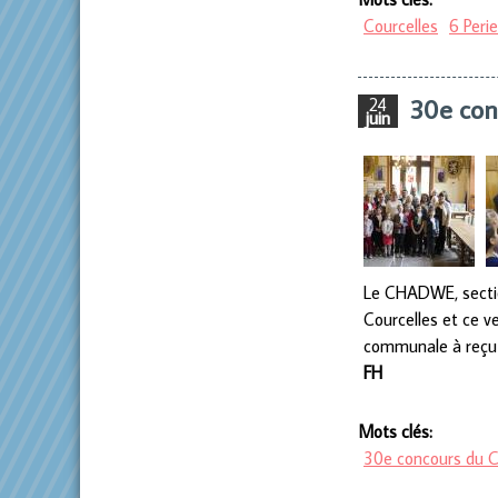
Courcelles
6 Perie
30e co
24
juin
Le CHADWE, section
Courcelles et ce ve
communale à reçu 
FH
Mots clés:
30e concours du