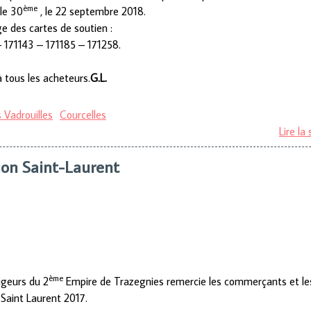
ème
le 30
, le 22 septembre 2018.
age des cartes de soutien :
 171143 – 171185 – 171258.
 tous les acheteurs.
G.L.
 Vadrouilles
Courcelles
Lire la 
ion Saint-Laurent
ème
igeurs du 2
Empire de Trazegnies remercie les commerçants et le
Saint Laurent 2017.