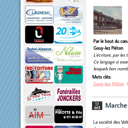
Par le bout du cœ
Gouy-lez Piéton
L’écriture, par les
Ce langage si essen
lesquels bon nomb
Mots clés:
Gouy-lez-Piéton
Marche 
17
oct
La société des Vol