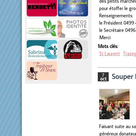
des petits marcheu
pour étoffer le gr
Renseignements:
le Président 0499
le Secrétaire 0496
Merci
Mots clés:
St Laurent
Traze
Souper 
7
oct
Faisant suite au s
généreux donateurs