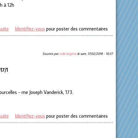
9h à 12h
suite
de Déclarations d’impôt 2018
Identifiez-vous
pour poster des commentaires
Soumis par
colle brigitte
le
sam, 17/02/2018 - 10:37
17/1
urcelles - me Joseph Vanderick, 173.
suite
de AVIS D’ENQUÊTE PUBLIQUE
Identifiez-vous
pour poster des commentaires