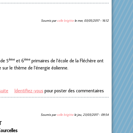
Soumis par
colle brigitte
le
mer, 03/05/2017 - 16:12
ème
ème
 de 5
et 6
primaires de l’école de la Fléchère ont
 sur le thème de l’énergie éolienne.
suite
de Animation sur l’éolien pour des écoles
Identifiez-vous
pour poster des commentaires
courcelloises
Soumis par
colle brigitte
le
jeu, 23/03/2017 - 09:54
T
ourcelles