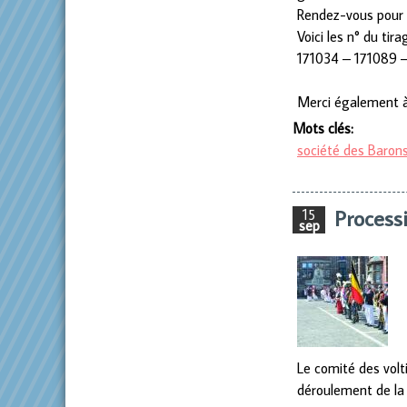
Rendez-vous pour 
Voici les n° du tir
171034 – 171089 –
Merci également à
Mots clés:
société des Barons
Process
15
sep
Le comité des volt
déroulement de la 