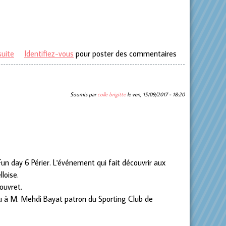
suite
de Procession Saint-Laurent
Identifiez-vous
pour poster des commentaires
Soumis par
colle brigitte
le
ven, 15/09/2017 - 18:20
Fun day 6 Périer.
L'événement qui fait découvrir aux
lloise.
ouvret.
enu à M. Mehdi Bayat patron du Sporting Club de