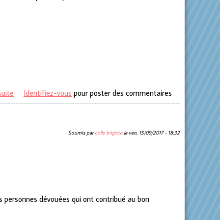
suite
de Souper Philanthropique de la société des Barons
Identifiez-vous
pour poster des commentaires
Vadrouilles
Soumis par
colle brigitte
le
ven, 15/09/2017 - 18:32
s personnes dévouées qui ont contribué au bon