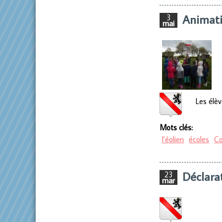
Animatio
3
mai
Les élèv
Mots clés:
l’éolien
écoles
Co
Déclara
23
mar